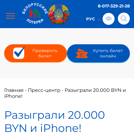
8-017-329-21-28
Проверить
Купить билет
билет
онлайн
Главная
-
Пресс-центр
-
Разыграли 20.000 BYN и
iPhone!
Разыграли 20.000
BYN и iPhone!