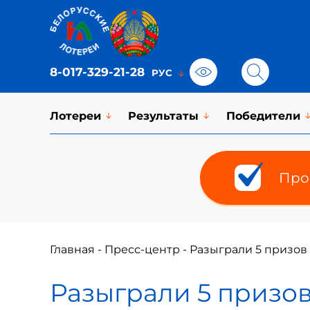
8-017-329-21-28
Лотереи
Результаты
Победители
Про
Главная
-
Пресс-центр
-
Разыграли 5 призов 
Разыграли 5 призов