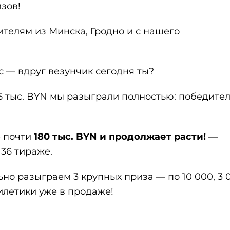
зов!
ителям из Минска, Гродно и с нашего
с — вдруг везунчик сегодня ты?
,5 тыс. BYN мы разыграли полностью: победите
е почти
180 тыс. BYN и продолжает расти!
—
136 тираже.
о разыграем 3 крупных приза — по 10 000, 3 
илетики уже в продаже!