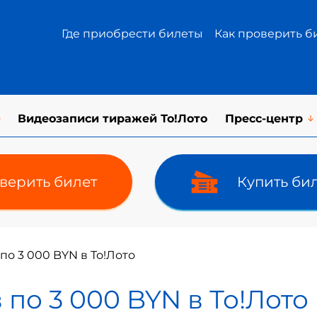
Где приобрести билеты
Как проверить б
Видеозаписи тиражей То!Лото
Пресс-центр
верить билет
Купить би
по 3 000 BYN в То!Лото
 по 3 000 BYN в То!Лото