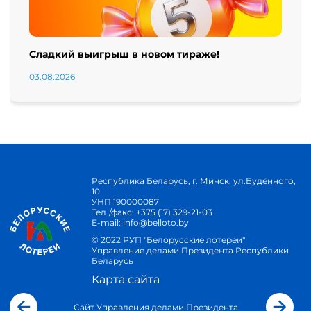
Сладкий выигрыш в новом тираже!
03.08.2026
Республика Беларусь, г. Минск, ул.Будённого,
10
УНП 190000087
Тел./факс:
+375 (17) 329-21-03
E-mail:
info@belloto.by
© 2022 РУП "Белорусские лотереи"
Управление делами Президента Республики
Беларусь
Карта сайта
Сайт Управления делами Президента