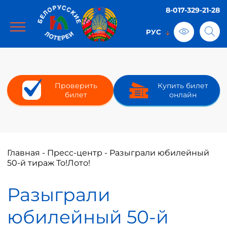
8-017-329-21-28
Проверить
Купить билет
билет
онлайн
Главная
-
Пресс-центр
-
Разыграли юбилейный
50-й тираж То!Лото!
Разыграли
юбилейный 50-й