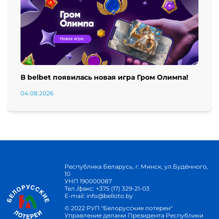
В belbet появилась новая игра Гром Олимпа!
04.08.2026
Республика Беларусь, г. Минск, ул.Будённого,
10
УНП 190000087
Тел./факс:
+375 (17) 329-21-03
E-mail:
info@belloto.by
© 2022 РУП "Белорусские лотереи"
Управление делами Президента Республики