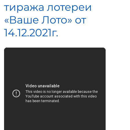
тиража лотереи
«Ваше Лото» от
14.12.2021г.