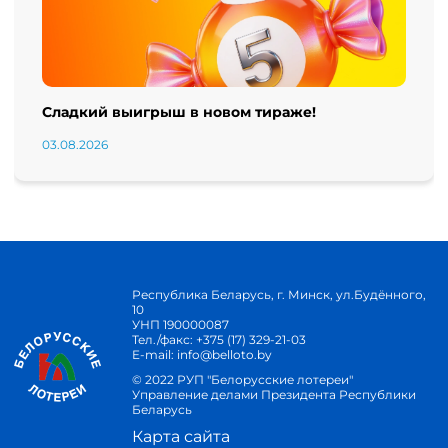
Сладкий выигрыш в новом тираже!
03.08.2026
Республика Беларусь, г. Минск, ул.Будённого,
10
УНП 190000087
Тел./факс:
+375 (17) 329-21-03
E-mail:
info@belloto.by
© 2022 РУП "Белорусские лотереи"
Управление делами Президента Республики
Беларусь
Карта сайта