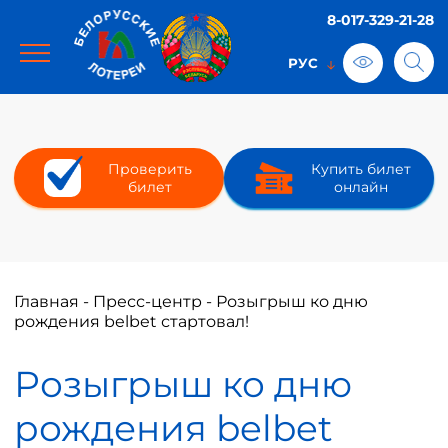
8-017-329-21-28
Проверить
Купить билет
билет
онлайн
Главная
-
Пресс-центр
-
Розыгрыш ко дню
рождения belbet стартовал!
Розыгрыш ко дню
рождения belbet