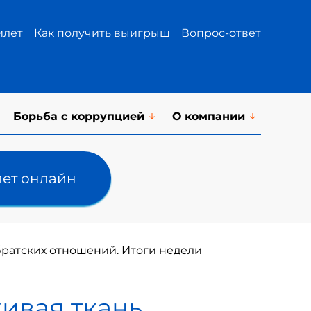
илет
Как получить выигрыш
Вопрос-ответ
Борьба с коррупцией
О компании
лет онлайн
 братских отношений. Итоги недели
живая ткань