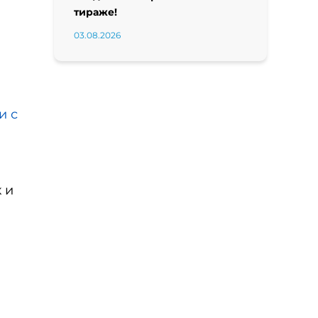
тираже!
03.08.2026
и с
 и