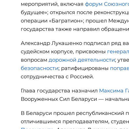
мероприятий, включая
форум Союзного
будущее»; открылся после реконструк
операции «Багратион»; прошел Межд
государства также направил обращени
Александр Лукашенко подписал ряд в
судейском корпусе, присвоены
генерал
вопросам
дорожной деятельности
; ут
безопасности
; ратифицированы
поправ
сотрудничества с Россией.
Глава государства назначил
Максима Г
Вооруженных Сил Беларуси — начальни
В Беларуси прошел республиканский п
отличившимся преподавателям, студен