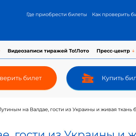
Где приобрести билеты
Как проверить б
Видеозаписи тиражей То!Лото
Пресс-центр
верить билет
Купить би
Путиным на Валдае, гости из Украины и живая ткань
е, гости из Украины и 