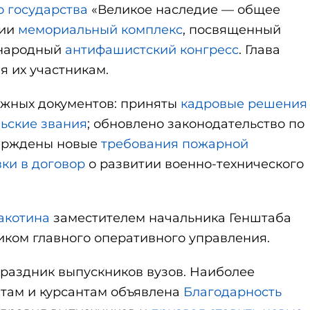
 государства
«Великое наследие — общее
ции
мемориальный комплекс
, посвященный
ународный
антифашистский конгресс
. Глава
я их участникам.
ажных документов: приняты
кадровые решения
ьские звания
; обновлено законодательство по
верждены новые
требования пожарной
ки в договор
о развитии военно-технического
акотина
заместителем начальника Генштаба
ком главного оперативного управления.
раздник выпускников вузов. Наиболее
там и курсантам объявлена
Благодарность