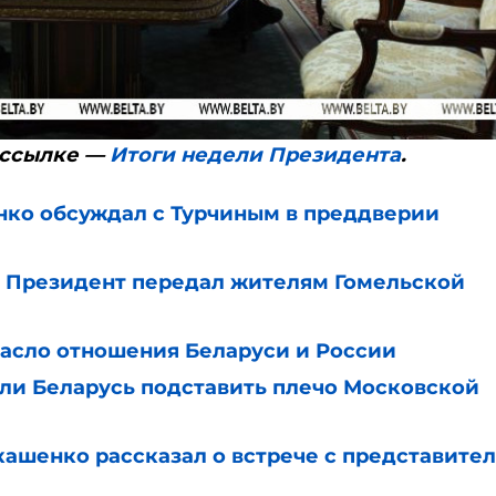
 ссылке —
Итоги недели Президента
.
ко обсуждал с Турчиным в преддверии
Президент передал жителям Гомельской
пасло отношения Беларуси и России
и Беларусь подставить плечо Московской
шенко рассказал о встрече с представите