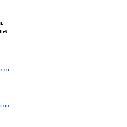
нь
нье
ю
кар
.
ков