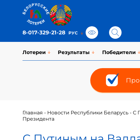
8-017-329-21-28
Лотереи
Результаты
Победители
Про
Главная
-
Новости Республики Беларусь
-
С 
Президента
С Путиным на Валда