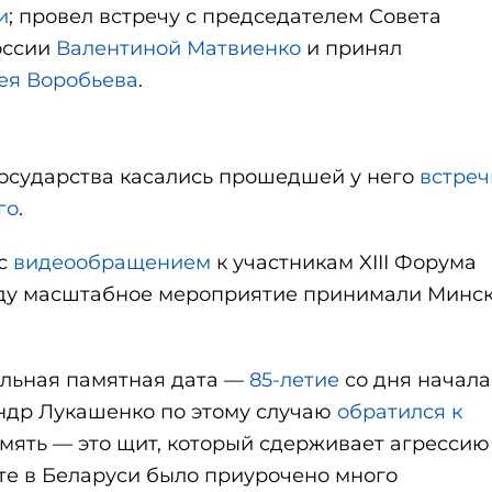
и
; провел встречу с председателем Совета
оссии
Валентиной Матвиенко
и принял
ея Воробьева
.
осударства касались прошедшей у него
встреч
го
.
 с
видеообращением
к участникам XIII Форума
году масштабное мероприятие принимали Минск
льная памятная дата —
85-летие
со дня начала
ндр Лукашенко по этому случаю
обратился к
память — это щит, который сдерживает агрессию
те в Беларуси было приурочено много