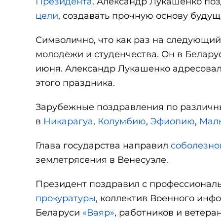
Президента
. Александр Лукашенко по
цели
, создавать прочную основу будущ
Символично, что как раз на следующи
молодежи и студенчества. Он в Белару
июня. Александр Лукашенко адресова
этого праздника.
Зарубежные поздравления по различн
в
Никарагуа
,
Колумбию
,
Эфиопию
,
Мал
Глава государства направил
соболезно
землетрясения в Венесуэле.
Президент поздравил с профессионал
прокуратуры
, коллектив Военного инф
Беларуси
«Ваяр»
, работников и ветер