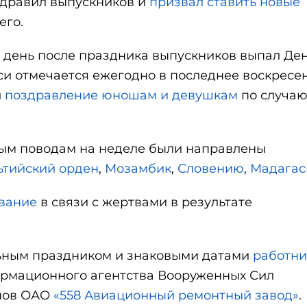
здравил выпускников и
призвал ставить новые
его.
й день после праздника выпускников выпал Де
си отмечается ежегодно в последнее воскресе
л
поздравление юношам и девушкам
по случа
ым поводам на неделе были направлены
ьтийский орден
,
Мозамбик
,
Словению
,
Мадагас
вание
в связи с жертвами в результате
ьным праздником и знаковыми датами
работни
ормационного агентства Вооруженных Сил
анов ОАО
«558 Авиационный ремонтный завод»
.