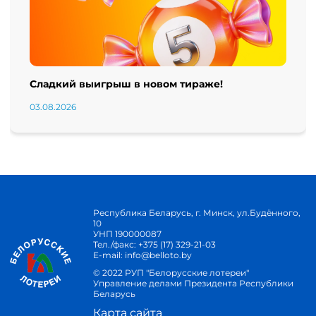
Сладкий выигрыш в новом тираже!
03.08.2026
Республика Беларусь, г. Минск, ул.Будённого,
10
УНП 190000087
Тел./факс:
+375 (17) 329-21-03
E-mail:
info@belloto.by
© 2022 РУП "Белорусские лотереи"
Управление делами Президента Республики
Беларусь
Карта сайта