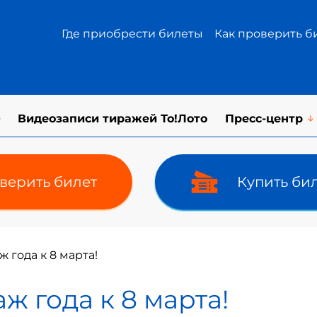
Где приобрести билеты
Как проверить б
Видеозаписи тиражей То!Лото
Пресс-центр
верить билет
Купить би
 года к 8 марта!
 года к 8 марта!