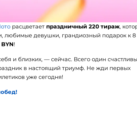
Лото
расцветает
праздничный 220 тираж
, кот
ли, любимые девушки, грандиозный подарок к 8
0 BYN
!
ебя и близких, — сейчас. Всего один счастлив
раздник в настоящий триумф. Не жди первых
летиков уже сегодня!
побед!