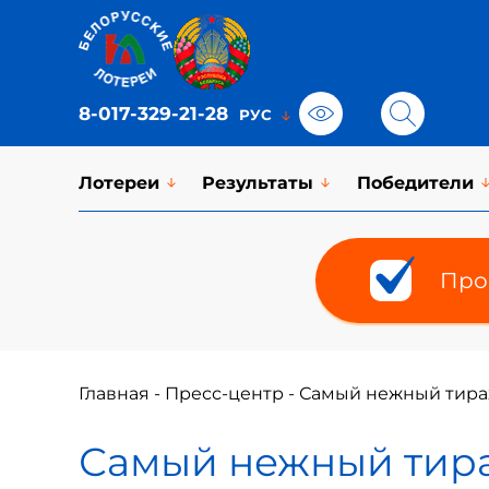
8-017-329-21-28
Лотереи
Результаты
Победители
Про
Главная
-
Пресс-центр
-
Самый нежный тираж
Самый нежный тираж