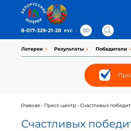
8-017-329-21-28
Лотереи
Результаты
Победители
Про
Главная
-
Пресс-центр
-
Счастливых победит
Счастливых победит