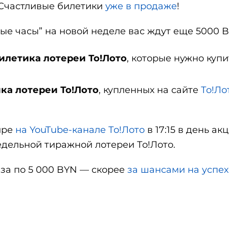
 Счастливые билетики
уже в продаже
!
ивые часы” на новой неделе вас ждут еще 5000 
билетика лотереи То!Лото
, которые нужно купи
ика лотереи То!Лото
, купленных на сайте
То!Ло
ире
на YouTube-канале То!Лото
в 17:15 в день ак
едельной тиражной лотереи То!Лото.
иза по 5 000 BYN — скорее
за шансами на успех