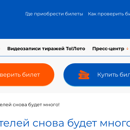
Где приобрести билеты
Как проверить б
Видеозаписи тиражей То!Лото
Пресс-центр
верить билет
Купить би
елей снова будет много!
елей снова будет много