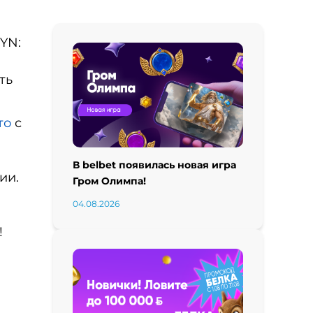
BYN:
ть
то
с
В belbet появилась новая игра
ции.
Гром Олимпа!
04.08.2026
!