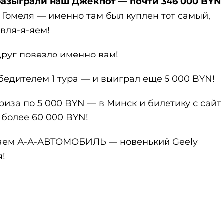
разыграли наш Джекпот — почти 346 000 BYN
 Гомеля — именно там был куплен тот самый,
вля-я-яем!
руг повезло именно вам!
бедителем 1 тура — и выиграл еще 5 000 BYN!
иза по 5 000 BYN — в Минск и билетику с сайт
 более 60 000 BYN!
граем А-А-АВТОМОБИЛЬ — новенький Geely
я!