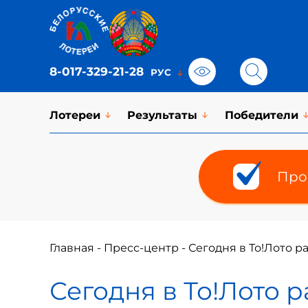
8-017-329-21-28
Лотереи
Результаты
Победители
Про
Главная
-
Пресс-центр
-
Сегодня в То!Лото р
Сегодня в То!Лото 