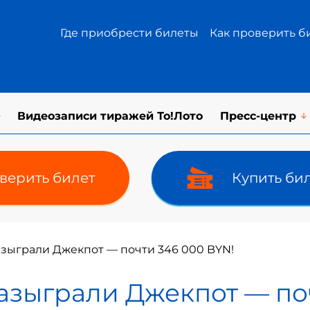
Где приобрести билеты
Как проверить б
Видеозаписи тиражей То!Лото
Пресс-центр
верить билет
Купить би
азыграли Джекпот — почти 346 000 BYN!
разыграли Джекпот — по