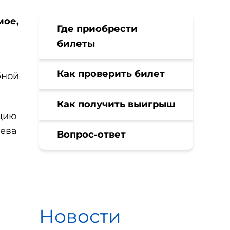
мое,
Где приобрести
билеты
Как проверить билет
бной
Как получить выигрыш
ацию
лева
Вопрос-ответ
Новости