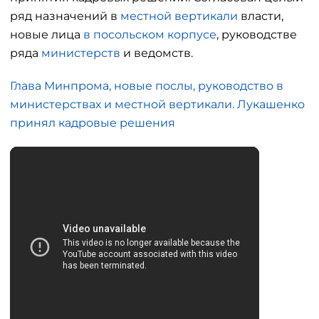
ряд назначений в
местной вертикали
власти,
новые лица
в посольском корпусе
, руководстве
ряда
министерств
и ведомств.
Глава Минпрома, новые послы, руководство в
министерствах и местной вертикали. Лукашенко
принял кадровые решения