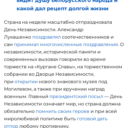
видит душу белорусского народа и
какой дал рецепт долгой жизни
Страна на неделе масштабно отпраздновала
День Независимости. Александр
Лукашенко
поздравлял
соотечественников и
сам
принимал многочисленные поздравления
. О
независимости, исторической памяти и
современных вызовах говорили во время
торжеств на «Кургане Славы», на торжественном
собрании во Дворце Независимости,
при
открытии
нового знакового музея под
Могилевом, а также при вручении наград
военным. Главный
президентский посыл
— День
Независимости означает мир, но страна должна
обязательно
помнить своих героев
и при всей
миролюбивой политике быть
готовой дать
отпор
любому противнику.