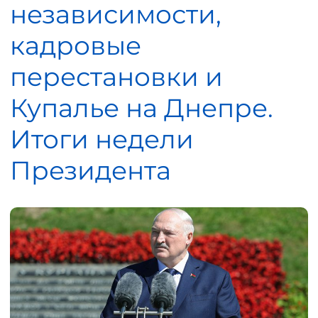
независимости,
кадровые
перестановки и
Купалье на Днепре.
Итоги недели
Президента