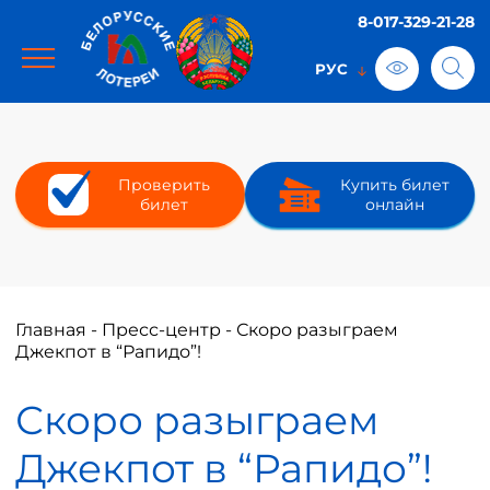
8-017-329-21-28
Проверить
Купить билет
билет
онлайн
Главная
-
Пресс-центр
-
Скоро разыграем
Джекпот в “Рапидо”!
Скоро разыграем
Джекпот в “Рапидо”!