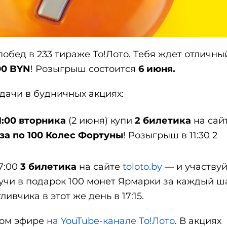
обед в 233 тираже То!Лото. Тебя ждет отличны
00 BYN
! Розыгрыш состоится
6 июня.
удачи в будничных акциях:
1:00 вторника
(2 июня) купи
2 билетика
на сай
за по 100 Колес Фортуны
! Розыгрыш в 11:30 2
17:00
3 билетика
на сайте
toloto.by
— и участвуй
лучи в подарок 100 монет Ярмарки за каждый ш
ливчика в этот же день в 17:15.
мом эфире
на YouTube-канале То!Лото
. В акциях