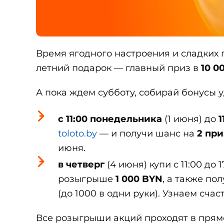
Время ягодного настроения и сладких п
летний подарок — главный приз в
10 0
А пока ждем субботу, собирай бонусы 
с 11:00 понедельника
(1 июня) до
1
toloto.by
— и получи шанс на
2 при
июня.
в четверг
(4 июня) купи с 11:00 до 
розыгрыше
1 000 BYN
, а также по
(до 1000 в одни руки). Узнаем счаст
Все розыгрыши акций проходят в пря