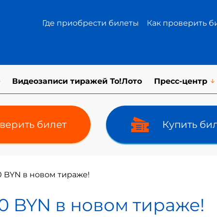
Где приобрести билеты
Как проверить б
Видеозаписи тиражей То!Лото
Пресс-центр
верить билет
Купить би
0 BYN в новом тираже!
0 BYN в новом тираже!