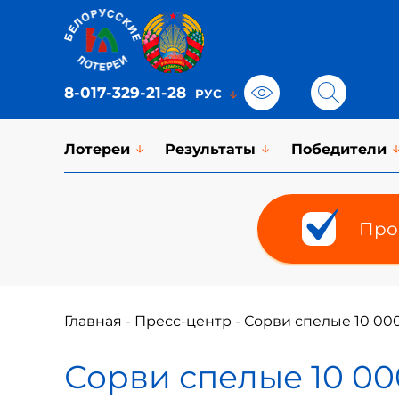
8-017-329-21-28
Лотереи
Результаты
Победители
Про
Главная
-
Пресс-центр
-
Сорви спелые 10 00
Сорви спелые 10 00