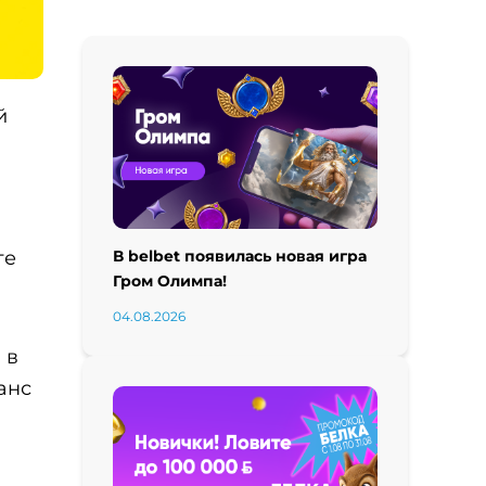
й
В belbet появилась новая игра
те
Гром Олимпа!
04.08.2026
 в
анс