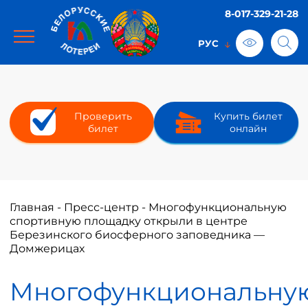
8-017-329-21-28
Проверить
Купить билет
билет
онлайн
Главная
-
Пресс-центр
-
Многофункциональную
спортивную площадку открыли в центре
Березинского биосферного заповедника —
Домжерицах
Многофункциональну