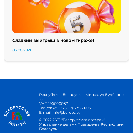
Сладкий выигрыш в новом тираже!
03.08.2026
Республика Беларусь, г. Минск, ул.Будённого,
10
УНП 190000087
Тел./факс:
+375 (17) 329-21-03
E-mail:
info@belloto.by
© 2022 РУП "Белорусские лотереи"
Управление делами Президента Республики
Беларусь