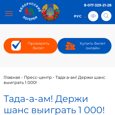
8-017-329-21-28
Проверить
Купить билет
билет
онлайн
Главная
-
Пресс-центр
-
Тада-а-ам! Держи шанс
выиграть 1 000!
Тада-а-ам! Держи
шанс выиграть 1 000!