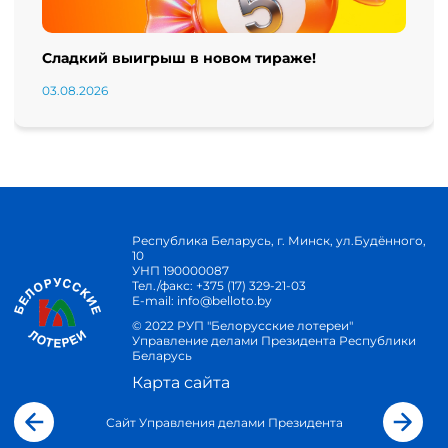
Сладкий выигрыш в новом тираже!
03.08.2026
Республика Беларусь, г. Минск, ул.Будённого,
10
УНП 190000087
Тел./факс:
+375 (17) 329-21-03
E-mail:
info@belloto.by
© 2022 РУП "Белорусские лотереи"
Управление делами Президента Республики
Беларусь
Карта сайта
Сайт Управления делами Президента