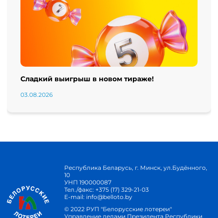
Сладкий выигрыш в новом тираже!
03.08.2026
Республика Беларусь, г. Минск, ул.Будённого,
10
УНП 190000087
Тел./факс:
+375 (17) 329-21-03
E-mail:
info@belloto.by
© 2022 РУП "Белорусские лотереи"
Управление делами Президента Республики