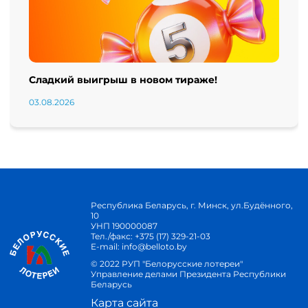
Сладкий выигрыш в новом тираже!
03.08.2026
Республика Беларусь, г. Минск, ул.Будённого,
10
УНП 190000087
Тел./факс:
+375 (17) 329-21-03
E-mail:
info@belloto.by
© 2022 РУП "Белорусские лотереи"
Управление делами Президента Республики
Беларусь
Карта сайта