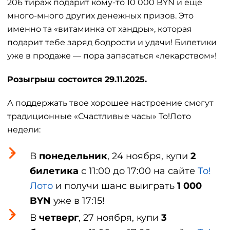
206 тираж подарит кому-то 10 000 BYN и еще
много-много других денежных призов. Это
именно та «витаминка от хандры», которая
подарит тебе заряд бодрости и удачи! Билетики
уже в продаже — пора запасаться «лекарством»!
Розыгрыш состоится 29.11.2025.
А поддержать твое хорошее настроение смогут
традиционные «Счастливые часы» То!Лото
недели:
В
понедельник
, 24 ноября, купи
2
билетика
с 11:00 до 17:00 на сайте
То!
Лото
и получи шанс выиграть
1 000
BYN
уже в 17:15!
В
четверг
, 27 ноября, купи
3