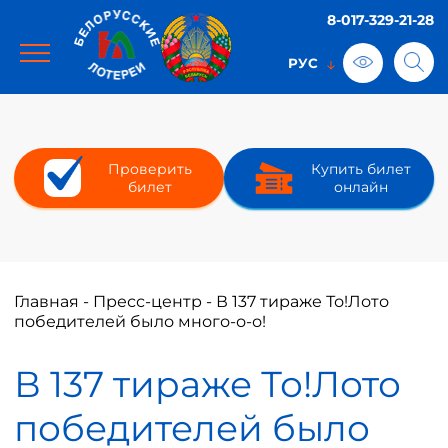
8-017-329-21-28
Проверить
Купить билет
билет
онлайн
Главная
-
Пресс-центр
-
В 137 тираже То!Лото
победителей было много-о-о!
В 137 тираже То!Лото
победителей было