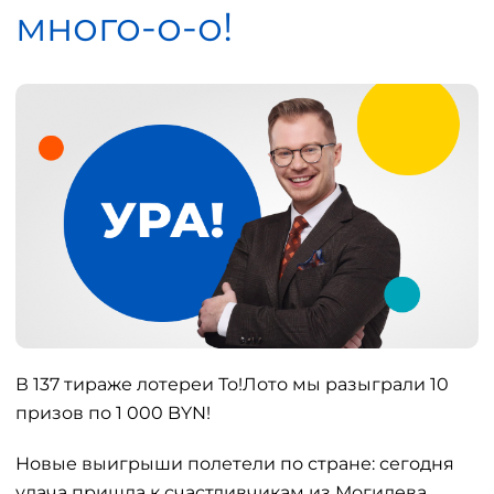
много-о-о!
В 137 тираже лотереи То!Лото мы разыграли 10
призов по 1 000 BYN!
Новые выигрыши полетели по стране: сегодня
удача пришла к счастливчикам из Могилева,