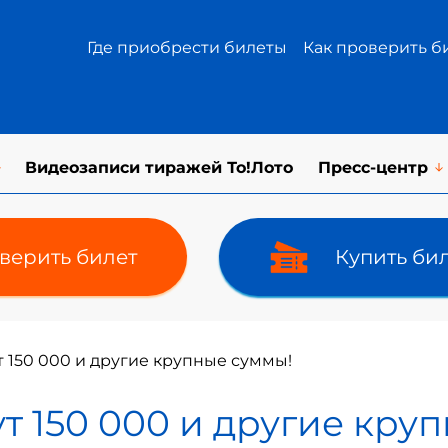
Где приобрести билеты
Как проверить б
Видеозаписи тиражей То!Лото
Пресс-центр
верить билет
Купить би
т 150 000 и другие крупные суммы!
ут 150 000 и другие кру