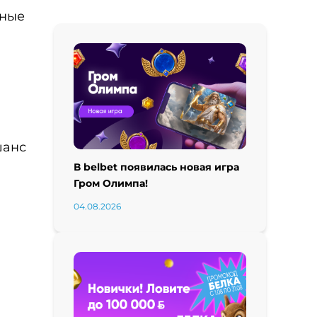
жные
и
шанс
В belbet появилась новая игра
Гром Олимпа!
04.08.2026