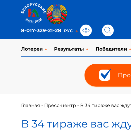
8-017-329-21-28
Лотереи
Результаты
Победители
Про
Главная
-
Пресс-центр
-
В 34 тираже вас жду
В 34 тираже вас жд