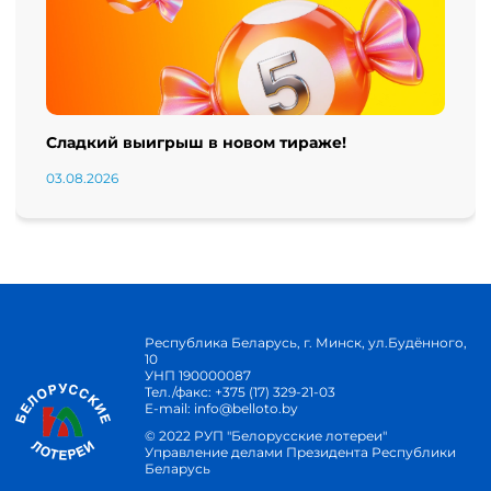
Сладкий выигрыш в новом тираже!
03.08.2026
Республика Беларусь, г. Минск, ул.Будённого,
10
УНП 190000087
Тел./факс:
+375 (17) 329-21-03
E-mail:
info@belloto.by
© 2022 РУП "Белорусские лотереи"
Управление делами Президента Республики
Беларусь