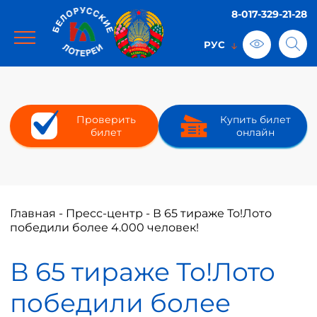
8-017-329-21-28
Проверить
Купить билет
билет
онлайн
Главная
-
Пресс-центр
-
В 65 тираже То!Лото
победили более 4.000 человек!
В 65 тираже То!Лото
победили более