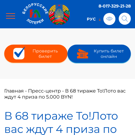
8-017-329-21-28
Проверить
Купить билет
билет
онлайн
Главная
-
Пресс-центр
-
В 68 тираже То!Лото вас
ждут 4 приза по 5.000 BYN!
В 68 тираже То!Лото
вас ждут 4 приза по