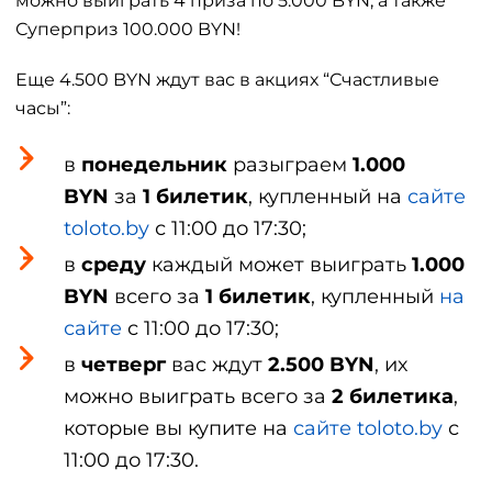
можно выиграть 4 приза по 5.000 BYN, а также
Суперприз 100.000 BYN!
Еще 4.500 BYN ждут вас в акциях “Счастливые
часы”:
в
понедельник
разыграем
1.000
BYN
за
1 билетик
, купленный на
сайте
toloto.by
с 11:00 до 17:30;
в
среду
каждый может выиграть
1.000
BYN
всего за
1 билетик
, купленный
на
сайте
с 11:00 до 17:30;
в
четверг
вас ждут
2.500 BYN
, их
можно выиграть всего за
2 билетика
,
которые вы купите на
сайте toloto.by
с
11:00 до 17:30.