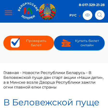
8-017-329-21-28
Проверить
Купить билет
билет
онлайн
Главная
-
Новости Республики Беларусь
-
В
Беловежской пуще дан старт акции «Наши дети»,
а в Минске возле Дворца Республики зажгли
огни главной елки страны
В Беловежской пуще