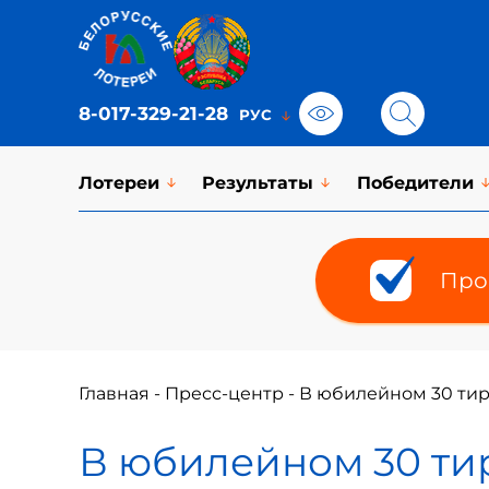
8-017-329-21-28
Лотереи
Результаты
Победители
Про
Главная
-
Пресс-центр
-
В юбилейном 30 тира
В юбилейном 30 тир