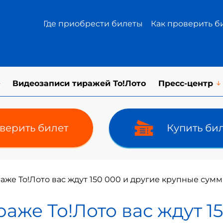
Где приобрести билеты
Как проверить б
Видеозаписи тиражей То!Лото
Пресс-центр
верить билет
Купить би
же То!Лото вас ждут 150 000 и другие крупные сумм
аже То!Лото вас ждут 15