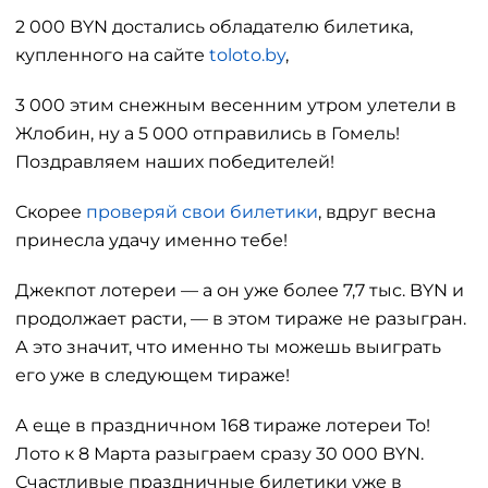
2 000 BYN достались обладателю билетика,
купленного на сайте
toloto.by
,
3 000 этим снежным весенним утром улетели в
Жлобин, ну а 5 000 отправились в Гомель!
Поздравляем наших победителей!
Скорее
проверяй свои билетики
, вдруг весна
принесла удачу именно тебе!
Джекпот лотереи — а он уже более 7,7 тыс. BYN и
продолжает расти, — в этом тираже не разыгран.
А это значит, что именно ты можешь выиграть
его уже в следующем тираже!
А еще в праздничном 168 тираже лотереи То!
Лото к 8 Марта разыграем сразу 30 000 BYN.
Счастливые праздничные билетики уже в