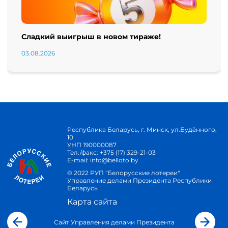
Сладкий выигрыш в новом тираже!
03.08.2026
Республика Беларусь, г. Минск, ул.Будённого,
10
УНП 190000087
Тел./факс:
+375 (17) 329-21-03
E-mail:
info@belloto.by
© 2022 РУП "Белорусские лотереи"
Управление делами Президента Республики
Беларусь
Карта сайта
Сайт Управления делами Президента