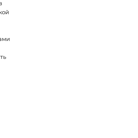
в
кой
тами
ть