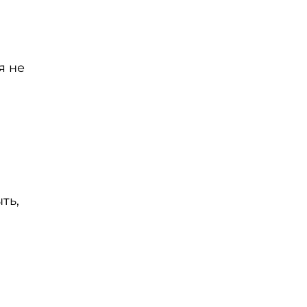
я не
ть,