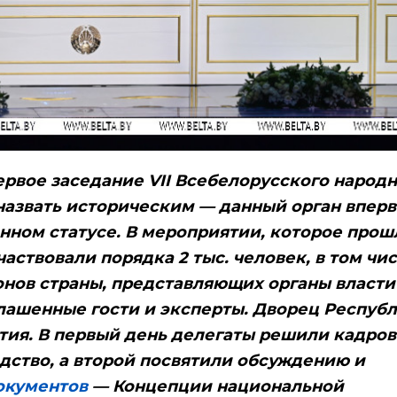
рвое заседание VII Всебелорусского народ
назвать историческим — данный орган впер
нном статусе. В мероприятии, которое прош
частвовали порядка 2 тыс. человек, в том чи
гионов страны, представляющих органы власти
лашенные гости и эксперты. Дворец Респуб
тия. В первый день делегаты решили кадро
одство, а второй посвятили обсуждению и
окументов
— Концепции национальной