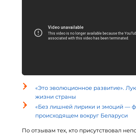
«Это эволюционное развитие». Лу
жизни страны
«Без лишней лирики и эмоций — фа
происходящем вокруг Беларуси
По отзывам тех, кто присутствовал неп