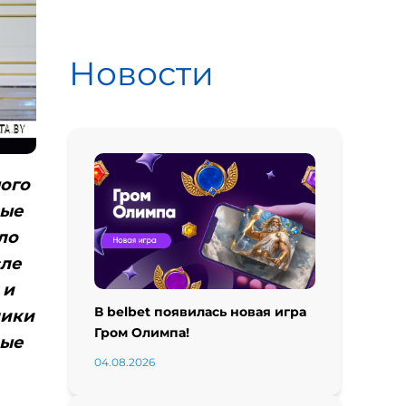
Новости
ного
вые
ло
сле
 и
В belbet появилась новая игра
лики
Гром Олимпа!
вые
04.08.2026