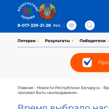
8-017-329-21-28
Лотереи
Результаты
Победители
Про
Главная
-
Новости Республики Беларусь
-
Вр
призвал быть «волкодавами»
Время выбрало нас! 