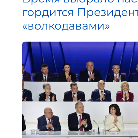
гордится Президент
«волкодавами»