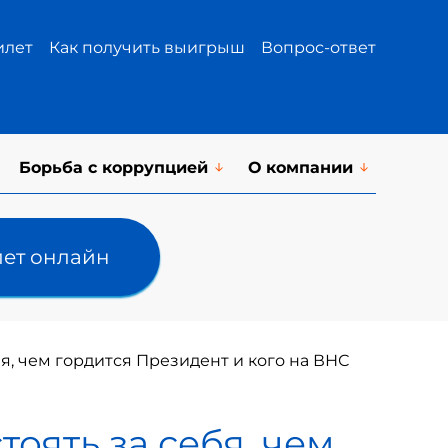
илет
Как получить выигрыш
Вопрос-ответ
Борьба с коррупцией
О компании
лет онлайн
бя, чем гордится Президент и кого на ВНС
тоять за себя, чем