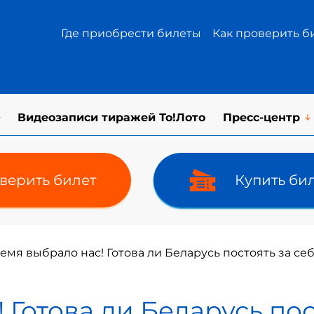
Где приобрести билеты
Как проверить б
Видеозаписи тиражей То!Лото
Пресс-центр
верить билет
Купить би
емя выбрало нас! Готова ли Беларусь постоять за се
Готова ли Беларусь пос