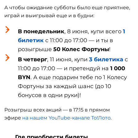
А чтобы ожидание субботы было еще приятнее,
играй и выигрывай еще и в будни:
В понедельник
, 8 июня, купи всего
1
билетик
c 11:00 до 17:00 — и ты в
розыгрыше
50 Колес Фортуны
!
В четверг
, 11 июня, купи
3 билетика
c
11:00 до 17:00 — и претендуй на
1 000
BYN
. А еще подарим тебе по 1 Колесу
Фортуны за каждый шанс (до 10
бонусов в одни руки)!
Розыгрыш всех акций — в 17:15 в прямом
эфире
на нашем YouTube-канале То!Лото
.
Где приобрести билеты