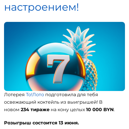
настроением!
Лотерея
То!Лото
подготовила для тебя
освежающий коктейль из выигрышей! В
новом
234 тираже
на кону целых
10 000 BYN
.
Розыгрыш состоится 13 июня.