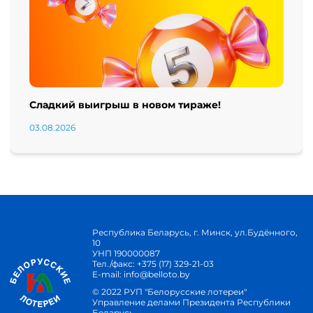
Сладкий выигрыш в новом тираже!
03.08.2026
Республика Беларусь, г. Минск, ул.Будённого,
10
УНП 190000087
Тел./факс:
+375 (17) 329-21-03
E-mail:
info@belloto.by
© 2022 РУП "Белорусские лотереи"
Управление делами Президента Республики
Беларусь