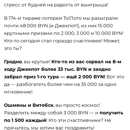
стресс от будней на радость от выигрыша!
В 174-м тираже лотереи То!Лото мы разыграли
почти 48 000 BYN (и Джекпот!), из них 15 000
крупными призами по 2 000, 3 000 и 10 000 BYN!
Кто-то сегодня стал гораздо счастливее! Может,
это ты?
Гродно
, вы крутые!
Кто-то из вас сорвал на 8-м
ходу Джекпот более 33 тыс. BYN и заодно
забрал приз 1-го тура — ещё 2 000 BYN!
Вот это
да — разбогатеть более чем на 35 000 за одно
мгновение!
Ошмяны и Витебск
, вы просто космос!
Разделить между собой 3 000 BYN — и
получить
по 1 500 каждый
! Кто эти счастливчики? Не
прячьтесь, мы хотим вас поздравить!