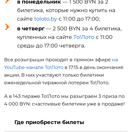
в понедельник
— 1 500 BYN за 2
билетика, которые нужно купить на
сайте
toloto.by
с 11:00 до 17:00;
в четверг
— 2 500 BYN за 4 билетика,
купленных на сайте
То!Лото
с 11:00
среды до 17:00 четверга.
Все розыгрыши проходят в прямом эфире
на
YouTube-канале То!Лото
в 17:15 в день окончания
акции. В них участвуют только билетики
еженедельной тиражной лотереи То!Лото.
А в 143 тираже То!Лото мы разыграем 3 приза по
4 000 BYN: счастливые билетики уже в продаже!
Где приобрести билеты