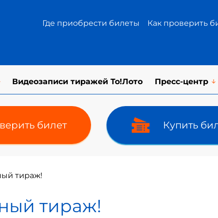
Где приобрести билеты
Как проверить б
Видеозаписи тиражей То!Лото
Пресс-центр
верить билет
Купить би
ый тираж!
ный тираж!