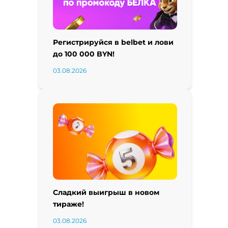
Регистрируйся в belbet и лови
до 100 000 BYN!
03.08.2026
Сладкий выигрыш в новом
тираже!
03.08.2026