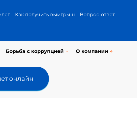
илет
Как получить выигрыш
Вопрос-ответ
Борьба с коррупцией
О компании
лет онлайн