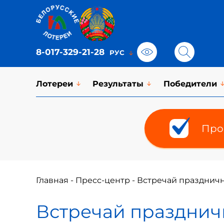
8-017-329-21-28
Лотереи
Результаты
Победители
Про
Главная
-
Пресс-центр
-
Встречай праздничн
Встречай празднич