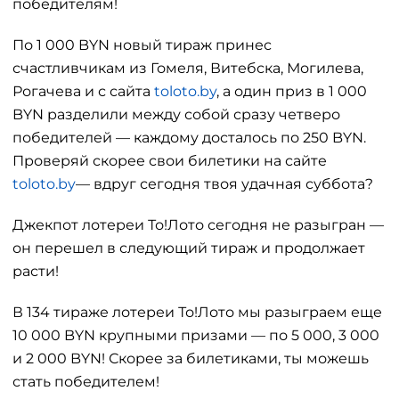
победителям!
По 1 000 BYN новый тираж принес
счастливчикам из Гомеля, Витебска, Могилева,
Рогачева и с сайта
toloto.by
, а один приз в 1 000
BYN разделили между собой сразу четверо
победителей — каждому досталось по 250 BYN.
Проверяй скорее свои билетики на сайте
toloto.by
— вдруг сегодня твоя удачная суббота?
Джекпот лотереи То!Лото сегодня не разыгран —
он перешел в следующий тираж и продолжает
расти!
В 134 тираже лотереи То!Лото мы разыграем еще
10 000 BYN крупными призами — по 5 000, 3 000
и 2 000 BYN! Скорее за билетиками, ты можешь
стать победителем!