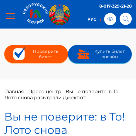
8-017-329-21-28
Проверить
Купить билет
билет
онлайн
Главная
-
Пресс-центр
-
Вы не поверите: в То!
Лото снова разыграли Джекпот!
Вы не поверите: в То!
Лото снова