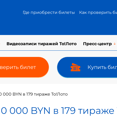
Где приобрести билеты
Как проверить б
Видеозаписи тиражей То!Лото
Пресс-центр
верить билет
Купить би
0 000 BYN в 179 тираже То!Лото
0 000 BYN в 179 тираже