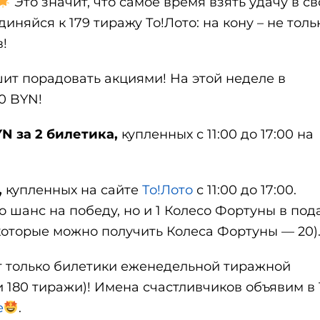
Это значит, что самое время взять удачу в св
няйся к 179 тиражу То!Лото: на кону – не толь
!
ешит порадовать акциями! На этой неделе в
0 BYN!
YN за 2 билетика,
купленных с 11:00 до 17:00 на
,
купленных на сайте
То!Лото
с 11:00 до 17:00.
о шанс на победу, но и 1 Колесо Фортуны в под
которые можно получить Колеса Фортуны — 20)
т только билетики еженедельной тиражной
и 180 тиражи)! Имена счастливчиков объявим в 1
е
.