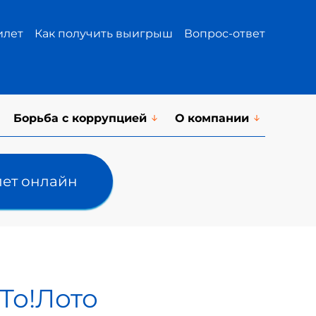
илет
Как получить выигрыш
Вопрос-ответ
Борьба с коррупцией
О компании
лет онлайн
 То!Лото