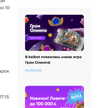
ои
ко 10
В belbet появилась новая игра
Гром Олимпа!
арок
04.08.2026
.
7:15