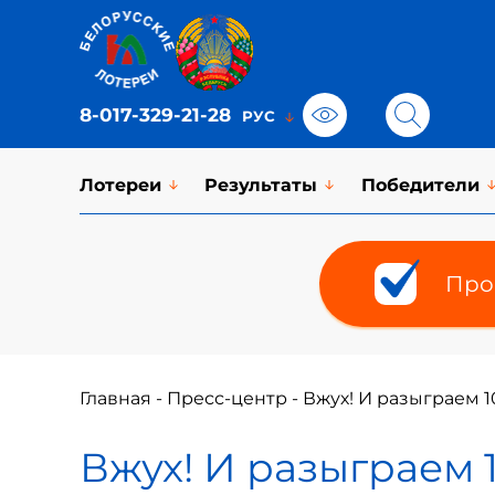
8-017-329-21-28
Лотереи
Результаты
Победители
Про
Главная
-
Пресс-центр
-
Вжух! И разыграем 1
Вжух! И разыграем 1