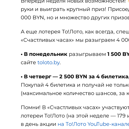
Впереди неделя новых возможностей!
руки и выиграть крупный приз! Присоеди
000 BYN, но и множество других призов
А еще лотерея То!Лото, как всегда, сп
«Счастливых часах» мы разыграем 4 00
• В понедельник
разыгрываем
1 500 B
сайте
toloto.by
.
• В четверг —
2 500 BYN за 4 билетика
Покупай 4 билетика и получай не тольк
(максимальное количество шансов, за 
Помни! В «Счастливых часах» участвую
лотереи То!Лото (на этой неделе — 179 
в день акции
на То!Лото YouTube-канал