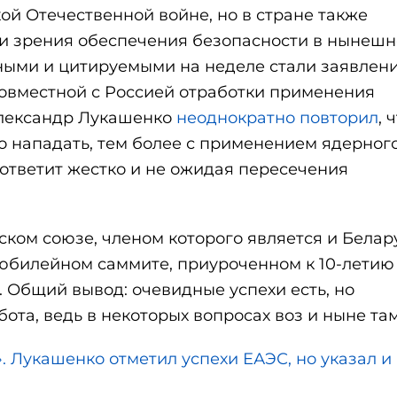
ой Отечественной войне, но в стране также
ки зрения обеспечения безопасности в нынеш
ными и цитируемыми на неделе стали заявлен
овместной с Россией отработки применения
Александр Лукашенко
неоднократно повторил
, 
о нападать, тем более с применением ядерног
 ответит жестко и не ожидая пересечения
ком союзе, членом которого является и Белару
 юбилейном саммите, приуроченном к 10-летию
 Общий вывод: очевидные успехи есть, но
та, ведь в некоторых вопросах воз и ныне там
. Лукашенко отметил успехи ЕАЭС, но указал и