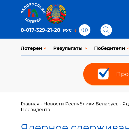
8-017-329-21-28
Лотереи
Результаты
Победители
Про
Главная
-
Новости Республики Беларусь
-
Яд
Президента
Ядерное сдерживан