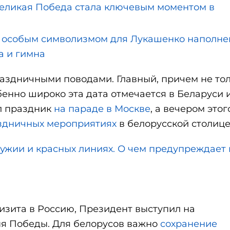
ликая Победа стала ключевым моментом в
собым символизмом для Лукашенко наполне
а и гимна
здничными поводами. Главный, причем не то
бенно широко эта дата отмечается в Беларуси 
л праздник
на параде в Москве
, а вечером этог
здничных мероприятиях
в белорусской столице
ружии и красных линиях. О чем предупреждает 
визита в Россию, Президент выступил на
ня Победы. Для белорусов важно
сохранение