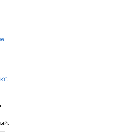
ие
МКС
о
ый,
 —