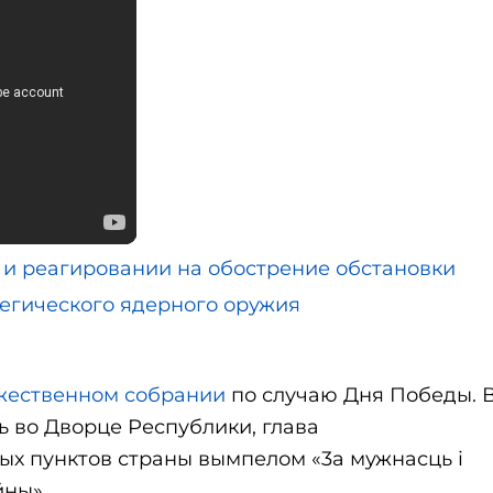
 и реагировании на обострение обстановки
егического ядерного оружия
жественном собрании
по случаю Дня Победы. 
ь во Дворце Республики, глава
ых пунктов страны вымпелом «3а мужнасць і
йны».