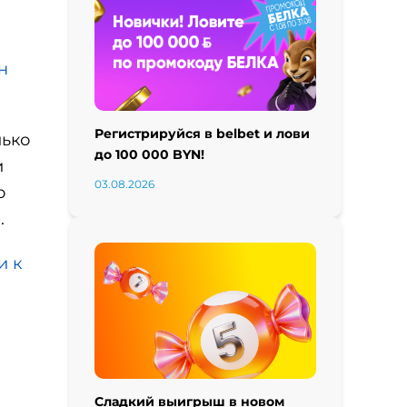
н
Регистрируйся в belbet и лови
лько
до 100 000 BYN!
и
03.08.2026
о
.
и к
Сладкий выигрыш в новом