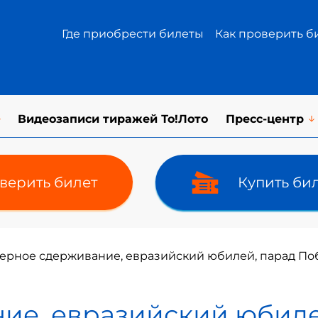
Где приобрести билеты
Как проверить б
Видеозаписи тиражей То!Лото
Пресс-центр
верить билет
Купить би
ерное сдерживание, евразийский юбилей, парад Поб
ие, евразийский юбиле