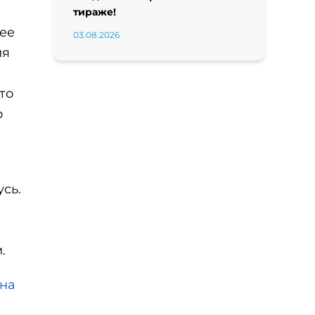
тираже!
нее
03.08.2026
ия
что
о
сь.
.
 на