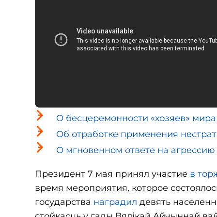
О бесцеремонности «хозяев» мира
Об отработке применения нестрат
О мгновенном ответе на агрессию
Президент 7 мая принял участие
в тор
время мероприятия, которое состоялос
государства
наградил
девять населенн
стойкасць у гады Вялiкай Айчыннай ва