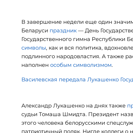
В завершение недели еще один значи
Беларуси
праздник
— День Государстве
Государственного гимна Республики Бе
символы
, как и вся политика, вдохно
подлинного народовластия. А также рас
наполнен
особым символизмом
.
Василевская передала Лукашенко Гос
Александр Лукашенко на днях также
п
судьи Томаша Шмидта. Президент наз
этого человека белорусскими спецслу
патриотичный поляк. Нигде коллеги о н