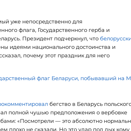
мый уже непосредственно для
нного флага, Государственного герба и
ларусь. Президент подчеркнул, что
белорусск
влены идеями национального достоинства и
сказал, почему этот праздник для него
ударственный флаг Беларуси, побывавший на 
рокомментировал
бегство в Беларусь польског
вал полной чушью предположения о вербовке
жбами: «Посмотрели — это абсолютно нормальн
ем плохо не сказали. Но это удар под дых кому