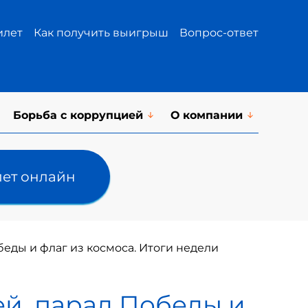
илет
Как получить выигрыш
Вопрос-ответ
Борьба с коррупцией
О компании
лет онлайн
еды и флаг из космоса. Итоги недели
й, парад Победы и